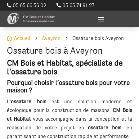
05 65 66 36 02
05 65 74 91 27


Accueil
Aveyron
Ossature bois Aveyron

5
5
Ossature bois à Aveyron
CM Bois et Habitat, spécialiste de
l’ossature bois
Pourquoi choisir l’ossature bois pour votre
maison ?
L’
ossature bois
est une solution moderne et
écologique pour la construction de maisons.
CM Bois
et Habitat
vous accompagne dans la conception et la
réalisation de votre projet en
ossature bois
, en
garantissant une construction rapide et performante.