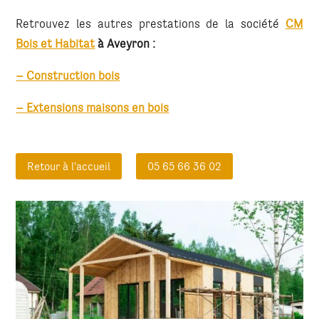
Retrouvez les autres prestations de la société
CM
Bois et Habitat
à Aveyron
:
– Construction bois
– Extensions maisons en bois
Retour à l'accueil
05 65 66 36 02