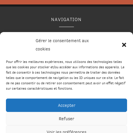
NAVIGATION
Accueil
Contact
Mentions légales
Plan du site
Gérer le consentement aux
Secteurs
cookies
Pour offrir les meilleures expériences, nous utilisons des technologies telles
que les cookies pour stocker et/ou accéder aux informations des appareils. Le
RÉALISATION
fait de consentir à ces technologies nous permettra de traiter des données
telles que le comportement de navigation ou les ID uniques sur ce site. Le fait
de ne pas consentir ou de retirer son consentement peut avoir un effet négatif
sur certaines caractéristiques et fonctions.
Accepter
Recherches fréquentes
Refuser
Construction en bois dans le Cantal
Voir les préférences